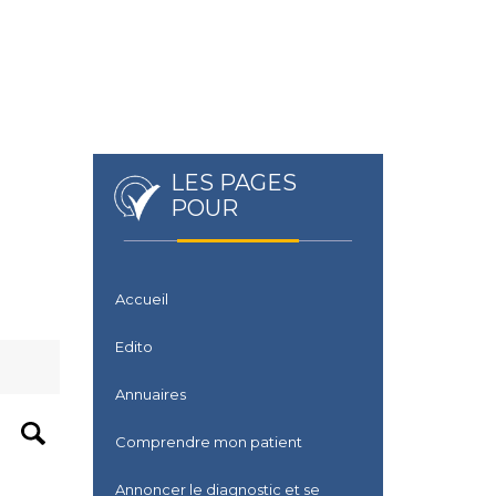
LES PAGES
POUR
Accueil
Edito
Annuaires
Comprendre mon patient
Annoncer le diagnostic et se