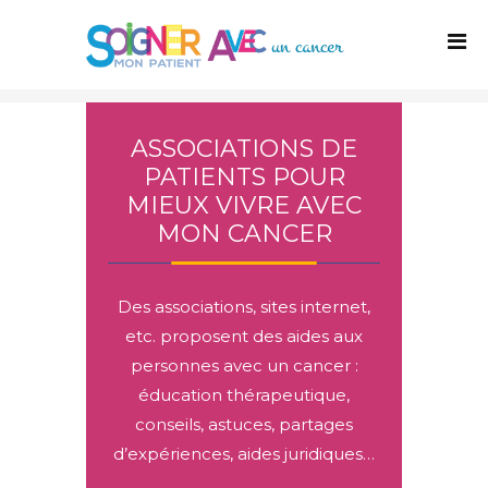
ASSOCIATIONS DE
PATIENTS POUR
MIEUX VIVRE AVEC
MON CANCER
Des associations, sites internet,
etc. proposent des aides aux
personnes avec un cancer :
éducation thérapeutique,
conseils, astuces, partages
d’expériences, aides juridiques…