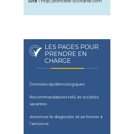
Site :
http://etincelle-occitanie.com
LES PAGES POUR
PRENDRE EN
CHARGE
Données épidémiologiques
Recommandations HAS et sociétés
savantes
Annoncer le diagnostic et se former à
l’annonce