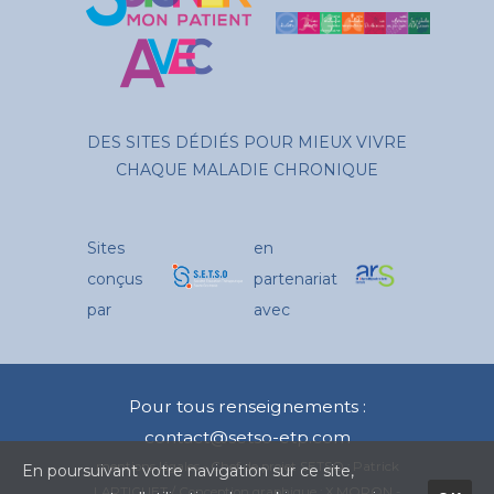
DES SITES DÉDIÉS POUR MIEUX VIVRE
CHAQUE MALADIE CHRONIQUE
Sites
en
conçus
partenariat
par
avec
Pour tous renseignements :
contact@setso-etp.com
mentions légales
- Chef de projet SETSO : Patrick
En poursuivant votre navigation sur ce site,
LARTIGUET / Conception graphique : X.MORON -